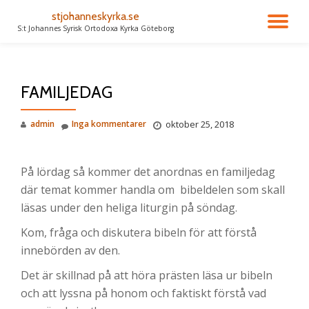
stjohanneskyrka.se
VÄ
S:t Johannes Syrisk Ortodoxa Kyrka Göteborg
Gå
till
NA
innehåll
FAMILJEDAG
admin
Inga kommentarer
oktober 25, 2018
På lördag så kommer det anordnas en familjedag
där temat kommer handla om
bibeldelen som skall
läsas under den heliga liturgin på söndag.
Kom, fråga och diskutera bibeln för att förstå
innebörden av den.
Det är skillnad på att höra prästen läsa ur bibeln
och att lyssna på honom och faktiskt förstå vad