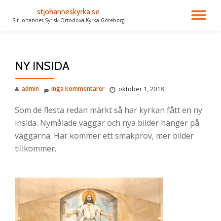
stjohanneskyrka.se
VÄ
S:t Johannes Syrisk Ortodoxa Kyrka Göteborg
Gå
till
NA
innehåll
NY INSIDA
admin
Inga kommentarer
oktober 1, 2018
Som de flesta redan märkt så har kyrkan fått en ny
insida. Nymålade väggar och nya bilder hänger på
väggarna. Här kommer ett smakprov, mer bilder
tillkommer.